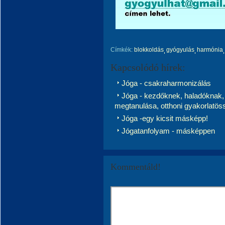
Címkék:
blokkoldás
gyógyulás
harmónia
Kapcsolódó hírek:
Jóga - csakraharmonizálás
Jóga - kezdőknek, haladóknak,
megtanulása, otthoni gyakorlatöss
Jóga -egy kicsit másképp!
Jógatanfolyam - másképpen
Kommentáld!