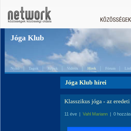
Jóga Klub
Nyitó
Tagok
Képek
Videók
Hírek
Fórum
Lin
Jóga Klub hírei
Klasszikus jóga - az eredet
11 éve
|
Vahl Mariann
|
0 hozzás